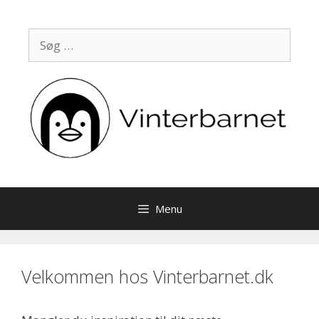
Hop
til
Søg
indhold
efter:
Menu
Velkommen hos Vinterbarnet.dk