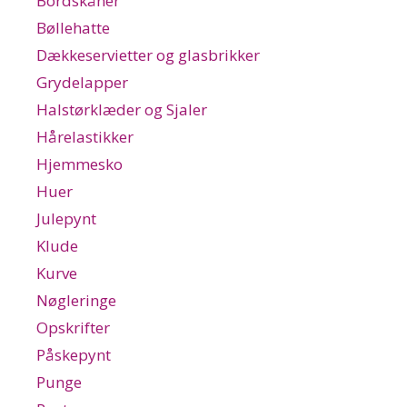
Bordskåner
Bøllehatte
Dækkeservietter og glasbrikker
Grydelapper
Halstørklæder og Sjaler
Hårelastikker
Hjemmesko
Huer
Julepynt
Klude
Kurve
Nøgleringe
Opskrifter
Påskepynt
Punge