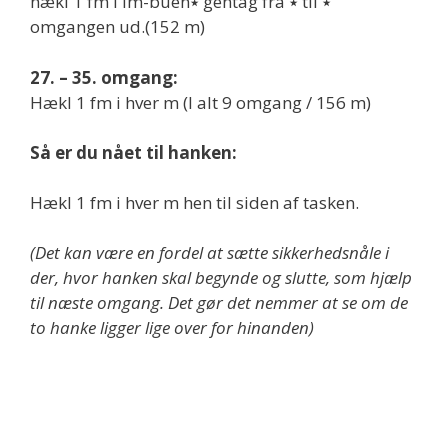
hækl 1 fm i lm-buen٭ gentag fra ٭ til ٭
omgangen ud.(152 m)
27. – 35. omgang:
Hækl 1 fm i hver m (I alt 9 omgang / 156 m)
Så er du nået til hanken:
Hækl 1 fm i hver m hen til siden af tasken.
(Det kan være en fordel at sætte sikkerhedsnåle i
der, hvor hanken skal begynde og slutte, som hjælp
til næste omgang. Det gør det nemmer at se om de
to hanke ligger lige over for hinanden)