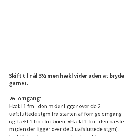
Skift til nål 3½ men hækl vider uden at bryde
garnet.
26. omgang:
Hækl 1 fm i den m der ligger over de 2
uafsluttede stgm fra starten af forrige omgang
og hækl 1 fm i lm-buen. ٭Hækl 1 fm i den næste
m (den der ligger over de 3 uafsluttede stgm),