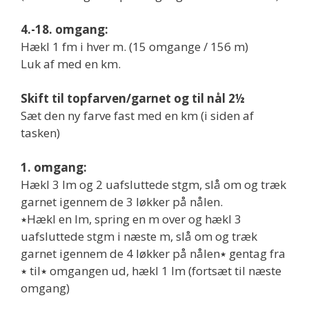
4.-18. omgang:
Hækl 1 fm i hver m. (15 omgange / 156 m)
Luk af med en km.
Skift til topfarven/garnet og til nål 2½
Sæt den ny farve fast med en km (i siden af
tasken)
1. omgang:
Hækl 3 lm og 2 uafsluttede stgm, slå om og træk
garnet igennem de 3 løkker på nålen.
٭Hækl en lm, spring en m over og hækl 3
uafsluttede stgm i næste m, slå om og træk
garnet igennem de 4 løkker på nålen٭ gentag fra
٭ til٭ omgangen ud, hækl 1 lm (fortsæt til næste
omgang)