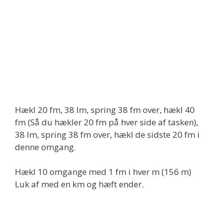
Hækl 20 fm, 38 lm, spring 38 fm over, hækl 40
fm (Så du hækler 20 fm på hver side af tasken),
38 lm, spring 38 fm over, hækl de sidste 20 fm i
denne omgang.
Hækl 10 omgange med 1 fm i hver m (156 m)
Luk af med en km og hæft ender.