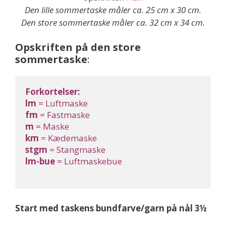
Den lille sommertaske måler ca. 25 cm x 30 cm.
Den store sommertaske måler ca. 32 cm x 34 cm.
Opskriften på den store
sommertaske
:
Forkortelser:
lm
 = Luftmaske
fm
 = Fastmaske
m
 = Maske
km
 = Kædemaske
stgm
 = Stangmaske
lm-bue
 = Luftmaskebue
Start med taskens bundfarve/garn på nål 3½