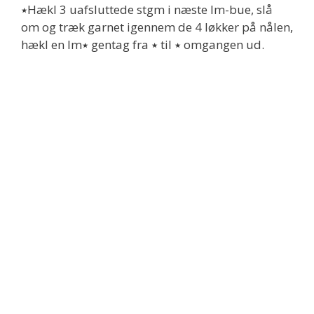
٭Hækl 3 uafsluttede stgm i næste lm-bue, slå
om og træk garnet igennem de 4 løkker på nålen,
hækl en lm٭ gentag fra ٭ til ٭ omgangen ud.