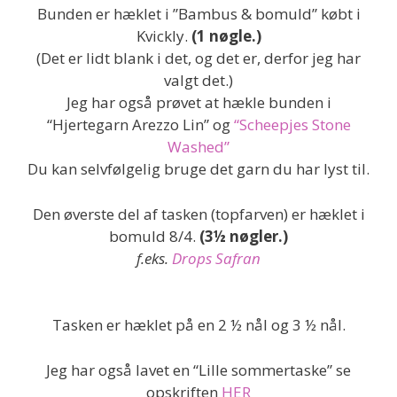
Bunden er hæklet i ”Bambus & bomuld” købt i
Kvickly.
(1 nøgle.)
(Det er lidt blank i det, og det er, derfor jeg har
valgt det.)
Jeg har også prøvet at hækle bunden i
“Hjertegarn Arezzo Lin” og
“Scheepjes Stone
Washed”
Du kan selvfølgelig bruge det garn du har lyst til.
Den øverste del af tasken (topfarven) er hæklet i
bomuld 8/4.
(3½ nøgler.)
f.eks.
Drops Safran
Tasken er hæklet på en 2 ½ nål og 3 ½ nål.
Jeg har også lavet en “Lille sommertaske” se
opskriften
HER