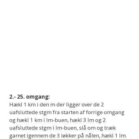
2.- 25. omgang:
Hækl 1 km i den m der ligger over de 2
uafsluttede stgm fra starten af forrige omgang
og hækl 1 km i lm-buen, hækl 3 lm og 2
uafsluttede stgm i lm-buen, slå om og træk
garnet igennem de 3 løkker på nålen, hækl 1 lm.