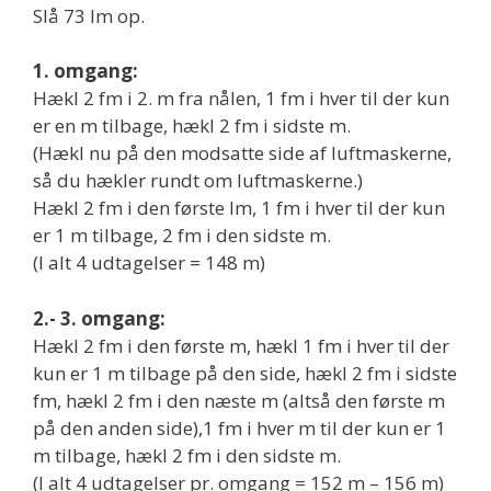
Slå 73 lm op.
1. omgang:
Hækl 2 fm i 2. m fra nålen, 1 fm i hver til der kun
er en m tilbage, hækl 2 fm i sidste m.
(Hækl nu på den modsatte side af luftmaskerne,
så du hækler rundt om luftmaskerne.)
Hækl 2 fm i den første lm, 1 fm i hver til der kun
er 1 m tilbage, 2 fm i den sidste m.
(I alt 4 udtagelser = 148 m)
2.- 3. omgang:
Hækl 2 fm i den første m, hækl 1 fm i hver til der
kun er 1 m tilbage på den side, hækl 2 fm i sidste
fm, hækl 2 fm i den næste m (altså den første m
på den anden side),1 fm i hver m til der kun er 1
m tilbage, hækl 2 fm i den sidste m.
(I alt 4 udtagelser pr. omgang = 152 m – 156 m)