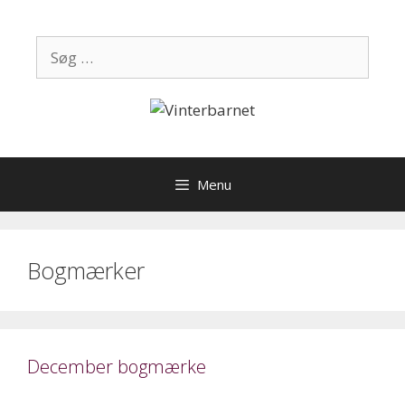
Hop
til
Søg
indhold
efter:
Menu
Bogmærker
December bogmærke