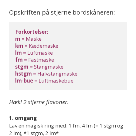
Opskriften på stjerne bordskåneren:
Forkortelser:
m
km
lm
fm
stgm
hstgm
lm-bue
 = Luftmaskebue
Hækl 2 stjerne flakoner.
1. omgang
Lav en magisk ring med: 1 fm, 4 lm (= 1 stgm og
2 lm), *1 stgm, 2 lm*