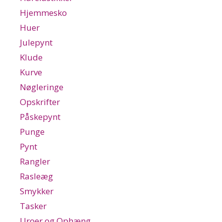
Hjemmesko
Huer
Julepynt
Klude
Kurve
Nøgleringe
Opskrifter
Påskepynt
Punge
Pynt
Rangler
Rasleæg
Smykker
Tasker
Uroer og Ophæng