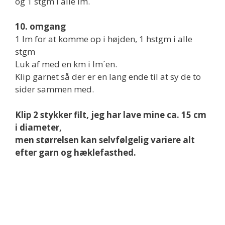
og 1 stgm i alle lm.
10. omgang
1 lm for at komme op i højden, 1 hstgm i alle
stgm
Luk af med en km i lm´en.
Klip garnet så der er en lang ende til at sy de to
sider sammen med.
Klip 2 stykker filt, jeg har lave mine ca. 15 cm
i diameter,
men størrelsen kan selvfølgelig variere alt
efter garn og hæklefasthed.