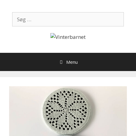
Hop
til
Søg
indhold
efter:
Menu