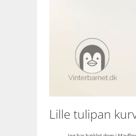
Lille tulipan kur
Jeg har hæklet dem i Mayflow