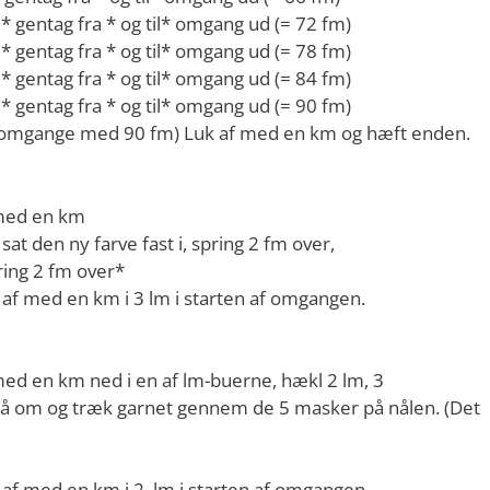
 gentag fra * og til* omgang ud (= 72 fm)
 gentag fra * og til* omgang ud (= 78 fm)
 gentag fra * og til* omgang ud (= 84 fm)
 gentag fra * og til* omgang ud (= 90 fm)
0 omgange med 90 fm) Luk af med en km og hæft enden.
 med en km
at den ny farve fast i, spring 2 fm over,
ring 2 fm over*
k af med en km i 3 lm i starten af omgangen.
med en km ned i en af lm-buerne, hækl 2 lm, 3
lå om og træk garnet gennem de 5 masker på nålen. (Det
 af med en km i 2. lm i starten af omgangen.