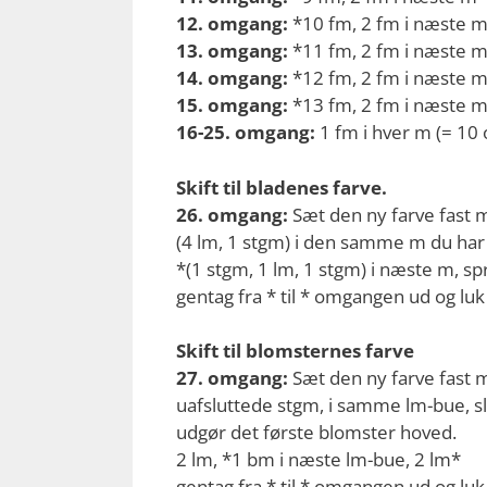
12. omgang:
*10 fm, 2 fm i næste m*
13. omgang:
*11 fm, 2 fm i næste m*
14. omgang:
*12 fm, 2 fm i næste m*
15. omgang:
*13 fm, 2 fm i næste m*
16-25. omgang:
1 fm i hver m (= 1
Skift til bladenes farve.
26. omgang:
Sæt den ny farve fast
(4 lm, 1 stgm) i den samme m du har s
*(1 stgm, 1 lm, 1 stgm) i næste m, sp
gentag fra * til * omgangen ud og lu
Skift til blomsternes farve
27. omgang:
Sæt den ny farve fast 
uafsluttede stgm, i samme lm-bue, s
udgør det første blomster hoved.
2 lm, *1 bm i næste lm-bue, 2 lm*
gentag fra * til * omgangen ud og luk