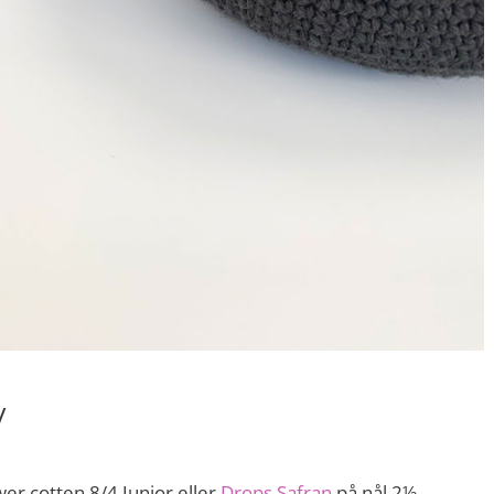
v
er cotten 8/4 Junior eller
Drops Safran
på nål 2½