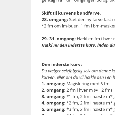
Skift til kurvens bundfarve.
28. omgang:
Sæt den ny farve fast 
*2 fm om lm-buen, 1 fm i bm-masken*
29.-31. omgang:
Hækl en fm i hver 
Hækl nu den inderste kurv, inden d
Den inderste kurv:
Du vælger selvfølgelig selv om denne 
kurven, eller om du vil hækle den i en 
1. omgang:
Magisk ring med 6 fm
2. omgang:
2 fm i hver m (= 12 fm)
3. omgang:
*1 fm, 2 fm i næste m* g
4. omgang:
*2 fm, 2 fm i næste m* g
5. omgang:
*3 fm, 2 fm i næste m* g