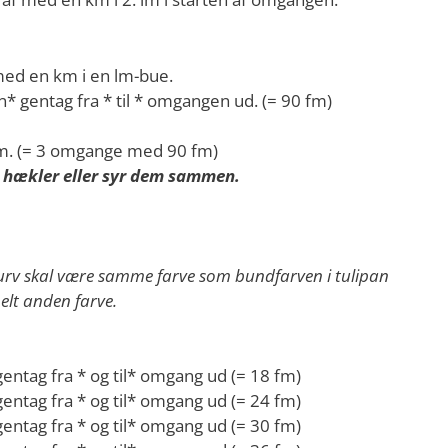
med en km i en lm-bue.
 gentag fra * til * omgangen ud. (= 90 fm)
m. (= 3 omgange med 90 fm)
u hækler eller syr dem sammen.
kurv skal være samme farve som bundfarven i tulipan
helt anden farve.
entag fra * og til* omgang ud (= 18 fm)
entag fra * og til* omgang ud (= 24 fm)
entag fra * og til* omgang ud (= 30 fm)