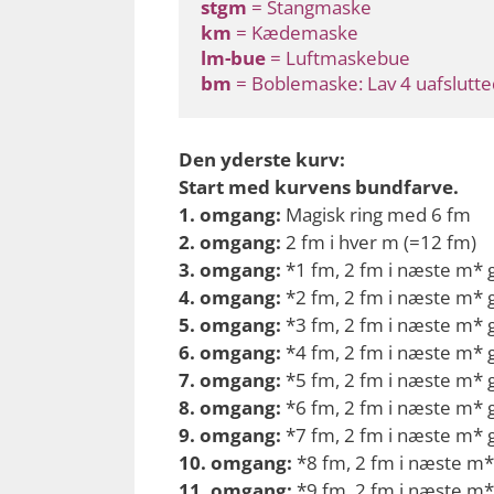
stgm
 = Stangmaske
km
 = Kædemaske
lm-bue
 = Luftmaskebue
bm
 = Boblemaske: Lav 4 uafslutt
Den yderste kurv:
Start med kurvens bundfarve.
1. omgang:
Magisk ring med 6 fm
2. omgang:
2 fm i hver m (=12 fm)
3. omgang:
*1 fm, 2 fm i næste m* g
4. omgang:
*2 fm, 2 fm i næste m* g
5. omgang:
*3 fm, 2 fm i næste m* g
6. omgang:
*4 fm, 2 fm i næste m* g
7. omgang:
*5 fm, 2 fm i næste m* g
8. omgang:
*6 fm, 2 fm i næste m* g
9. omgang:
*7 fm, 2 fm i næste m* g
10. omgang:
*8 fm, 2 fm i næste m* 
11. omgang:
*9 fm, 2 fm i næste m* 