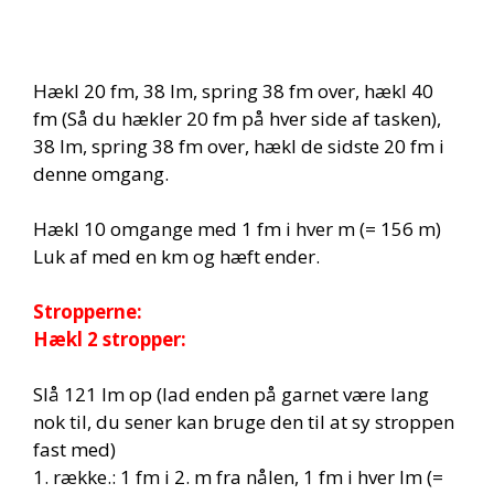
Hækl 20 fm, 38 lm, spring 38 fm over, hækl 40
fm (Så du hækler 20 fm på hver side af tasken),
38 lm, spring 38 fm over, hækl de sidste 20 fm i
denne omgang.
Hækl 10 omgange med 1 fm i hver m (= 156 m)
Luk af med en km og hæft ender.
Stropperne:
Hækl 2 stropper:
Slå 121 lm op (lad enden på garnet være lang
nok til, du sener kan bruge den til at sy stroppen
fast med)
1. række.: 1 fm i 2. m fra nålen, 1 fm i hver lm (=