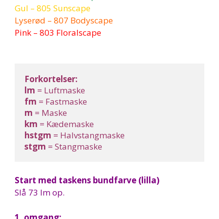
Gul – 805 Sunscape
Lyserød – 807 Bodyscape
Pink – 803 Floralscape
Forkortelser:
lm
 = Luftmaske
fm
 = Fastmaske
m
 = Maske
km
 = Kædemaske
hstgm
 = Halvstangmaske
stgm
 = Stangmaske
Start med taskens bundfarve (lilla)
Slå 73 lm op.
1. omgang: