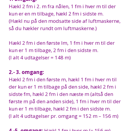
Hækl 2 fm i 2. m fra nålen, 1 fm i hver m til der
kun er en m tilbage, hækl 2 fm i sidste m.
(Hækl nu på den modsatte side af luftmaskerne,
så du hækler rundt om luftmaskerne.)
Hækl 2 fm i den første lm, 1 fm i hver m til der
kun er 1 m tilbage, 2 fm i den sidste m.
(I alt 4 udtagelser = 148 m)
2.- 3. omgang:
Hækl 2 fm i den første m, hækl 1 fm i hver m til
der kun er 1 m tilbage på den side, hækl 2 fm i
sidste fm, hækl 2 fm i den næste m (altså den
første m på den anden side), 1 fm i hver m til der
kun er 1 m tilbage, hækl 2 fm i den sidste m.
(I alt 4 udtagelser pr. omgang = 152 m – 156 m)
4.-5. omgang:
Hækl 1 fm i hver m (= 156 m)