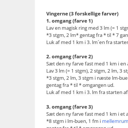
Vingerne (3 forskellige farver)
1. omgang (farve 1)
Lav en magisk ring med 3 lm (= 1 stgm
*3 stgm, 2 lm* gentag fra * til * 7 gan
Luk af med 1 km i 3. lm´en fra start
2. omgang (farve 2)
Sæt den ny farve fast med 1 km i en 
Lav 3 lm (= 1 stgm), 2 stgm, 2 lm, 3 s
*3 stgm, 2 lm, 3 stgm i næste lm-bue
gentag fra * til * omgangen ud.
Luk af med 1 km i 3. lm fra starten 
3. omgang (farve 3)
Sæt den ny farve fast med 1 km i et 
*8 stgm i lm-buen, 1 fm i
mellemru