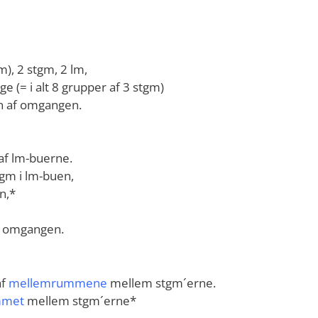
), 2 stgm, 2 lm,
ge (= i alt 8 grupper af 3 stgm)
en af omgangen.
af lm-buerne.
tgm i lm-buen,
n,*
af omgangen.
af
mellemrummene
mellem stgm´erne.
mmet
mellem stgm´erne*