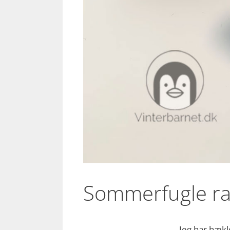
Sommerfugle r
Jeg har hækl