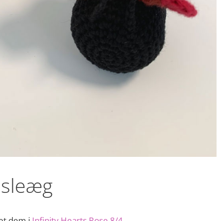
asleæg
et dem i
Infinity Hearts Rose 8/4
,