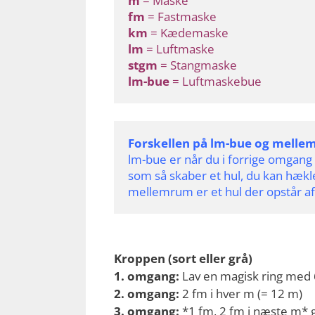
m
 = Maske 
fm
 = Fastmaske 
km
 = Kædemaske 
lm
 = Luftmaske
stgm
 = Stangmaske
lm-bue
 = Luftmaskebue
Forskellen på lm-bue og melle
lm-bue er når du i forrige omgang h
som så skaber et hul, du kan hækle
mellemrum er et hul der opstår af 
Kroppen (sort eller grå)
1. omgang:
Lav en magisk ring med 
2. omgang:
2 fm i hver m (= 12 m)
3. omgang:
*1 fm, 2 fm i næste m* g