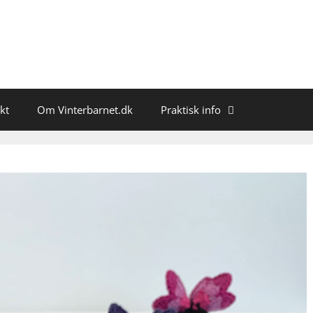
kt
Om Vinterbarnet.dk
Praktisk info