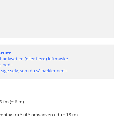
mrum:
ar lavet en (eller flere) luftmaske 
 ned i.
sige selv, som du så hækler ned i.
6 fm (= 6 m)
entag fra * til * omgangen ud. (= 18 m)