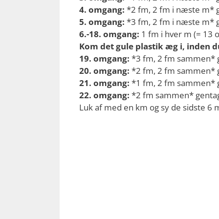
4. omgang:
*2 fm, 2 fm i næste m* g
5. omgang:
*3 fm, 2 fm i næste m* g
6.-18. omgang:
1 fm i hver m (= 13
Kom det gule plastik æg i, inden d
19. omgang:
*3 fm, 2 fm sammen* ge
20. omgang:
*2 fm, 2 fm sammen* ge
21. omgang:
*1 fm, 2 fm sammen* ge
22. omgang:
*2 fm sammen* gentag f
Luk af med en km og sy de sidste 6