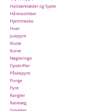
Halstørklæder og Sjaler
Hårelastikker
Hjemmesko
Huer
Julepynt
Klude
Kurve
Nøgleringe
Opskrifter
Påskepynt
Punge
Pynt
Rangler
Rasleæg
Smykker