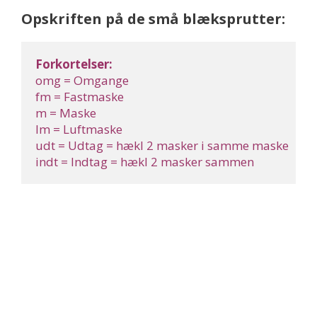
Opskriften på de små blæksprutter:
Forkortelser:
omg = Omgange

fm = Fastmaske

m = Maske

lm = Luftmaske

udt = Udtag = hækl 2 masker i samme maske

indt = Indtag = hækl 2 masker sammen