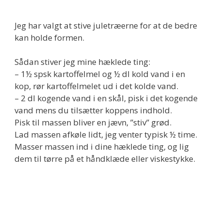
Jeg har valgt at stive juletræerne for at de bedre
kan holde formen.
Sådan stiver jeg mine hæklede ting:
– 1½ spsk kartoffelmel og ½ dl kold vand i en
kop, rør kartoffelmelet ud i det kolde vand.
– 2 dl kogende vand i en skål, pisk i det kogende
vand mens du tilsætter koppens indhold.
Pisk til massen bliver en jævn, ”stiv” grød.
Lad massen afkøle lidt, jeg venter typisk ½ time.
Masser massen ind i dine hæklede ting, og lig
dem til tørre på et håndklæde eller viskestykke.