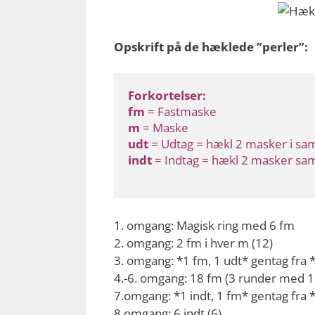
Opskrift på de hæklede ”perler”:
Forkortelser:
fm
 = Fastmaske
m
 = Maske
udt
 = Udtag = hækl 2 masker i 
indt
 = Indtag = hækl 2 masker s
1. omgang: Magisk ring med 6 fm
2. omgang: 2 fm i hver m (12)
3. omgang: *1 fm, 1 udt* gentag fra *
4.-6. omgang: 18 fm (3 runder med 1
7.omgang: *1 indt, 1 fm* gentag fra *
8.omgang: 6 indt (6)